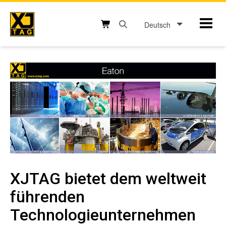
Skip
to
Deutsch
Mobil
content
Open search box button
Shopping cart button
XJTAG bietet dem weltweit
führenden
Technologieunternehmen