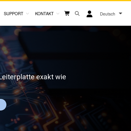
SUPPORT
KONTAKT
Deutsch
Open search box button
Shopping cart button
User log in icon
eiterplatte exakt wie