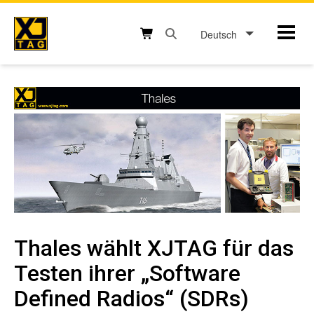
Skip
to
Deutsch
Mobil
content
Open search box button
Shopping cart button
Thales wählt XJTAG für das
Testen ihrer „Software
Defined Radios“ (SDRs)