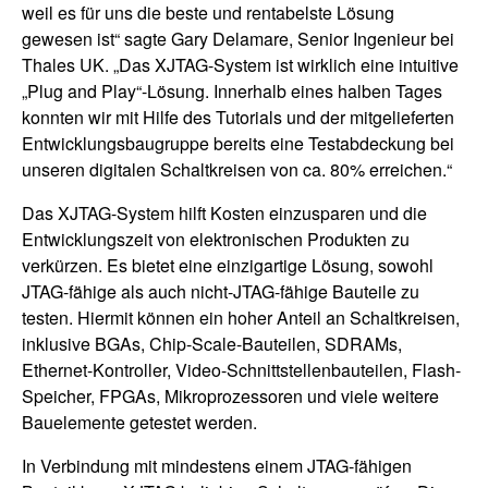
weil es für uns die beste und rentabelste Lösung
gewesen ist“ sagte Gary Delamare, Senior Ingenieur bei
Thales UK. „Das XJTAG-System ist wirklich eine intuitive
„Plug and Play“-Lösung. Innerhalb eines halben Tages
konnten wir mit Hilfe des Tutorials und der mitgelieferten
Entwicklungsbaugruppe bereits eine Testabdeckung bei
unseren digitalen Schaltkreisen von ca. 80% erreichen.“
Das XJTAG-System hilft Kosten einzusparen und die
Entwicklungszeit von elektronischen Produkten zu
verkürzen. Es bietet eine einzigartige Lösung, sowohl
JTAG-fähige als auch nicht-JTAG-fähige Bauteile zu
testen. Hiermit können ein hoher Anteil an Schaltkreisen,
inklusive BGAs, Chip-Scale-Bauteilen, SDRAMs,
Ethernet-Kontroller, Video-Schnittstellenbauteilen, Flash-
Speicher, FPGAs, Mikroprozessoren und viele weitere
Bauelemente getestet werden.
In Verbindung mit mindestens einem JTAG-fähigen