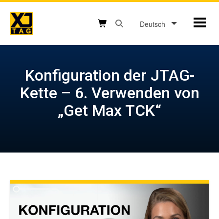
Skip
to
Deutsch
Mobil
content
Open search box button
Shopping cart button
Konfiguration der JTAG-
Kette – 6. Verwenden von
„Get Max TCK“