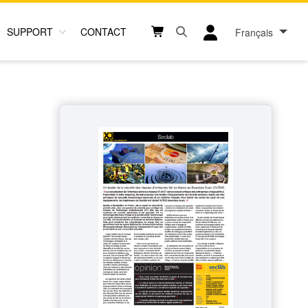
SUPPORT
CONTACT
Français
Open search box button
Shopping cart button
User log in icon