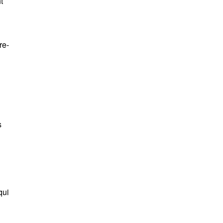
t
re-
s
qui