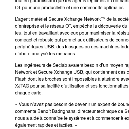
tout en garantissant que les agents légitimes du domain
OT pour une productivité et une commodité optimales.
L’agent matériel Secure Xchange Network™ de la société 
d’entreprise et le réseau OT, empêche la découverte du r
feu, tout en travaillant avec eux pour maximiser la r
compact et robuste qui permet aux utilisateurs de connec
périphériques USB, des kiosques ou des machines indus
d’abord analysé les menaces.
Les ingénieurs de Seclab avaient besoin d’un moyen rap
Network et Secure Xchange USB, qui contiennent des
Flash dont les broches sont impossibles à atteindre ave
XJTAG pour sa facilité d’utilisation et ses fonctionnalit
chaque carte.
« Vous n’avez pas besoin de devenir un expert de boun
commente Benoît Badrignans, directeur technique de Secla
nous a aidé à connaître le système et à commencer à explo
également rapides et faciles. »