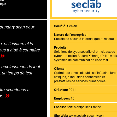
ique
Société:
Seclab
boundary scan pour
Nature de l’entreprise:
Société de sécurité informatique et réseau
 et l’écriture et la
Produits:
nous a aidé à connaître
Solutions de cybersécurité et principaux de
cyber protection Secure Xchange™ Network
systèmes de communication et de test
 l’emplacement de tout
Clients:
, un temps de test
Opérateurs privés et publics d’infrastructure
critiques, d’industries connectées et
prestataires de services numériques
otre expérience a
Création:
2011
x.
Employés:
15
Localisation:
Montpellier, France
Site Web:
www.seclab-security.com