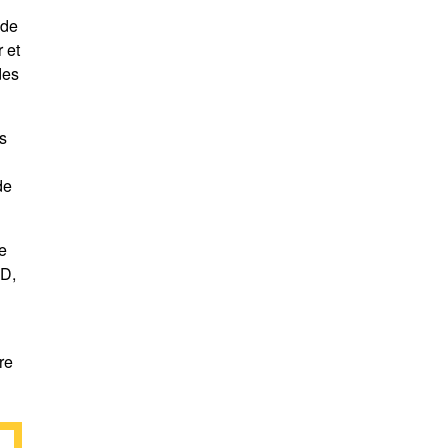
 de
 et
des
s
de
de
ED,
re