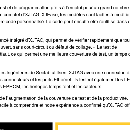
est et de programmation prêts à l’emploi pour un grand nombre
complet d’XJTAG, XJEase, les modèles sont faciles à modifier
opre code personnalisé. Le code peut ensuite être réutilisé dans 
ncé intégré d’XJTAG, qui permet de vérifier rapidement que tou
vert, sans court-circuit ou défaut de collage. « Le test de
faut, ce qui permet une meilleure couverture de test, un temps 
er, les ingénieurs de Seclab utilisent XJTAG avec une connexion 
s connecteurs et les ports Ethernet. Ils testent également les L
es EPROM, les horloges temps réel et les capteurs.
 de l’augmentation de la couverture de test et de la productivité.
 facile à comprendre et notre expérience a confirmé qu’XJTAG off
ans