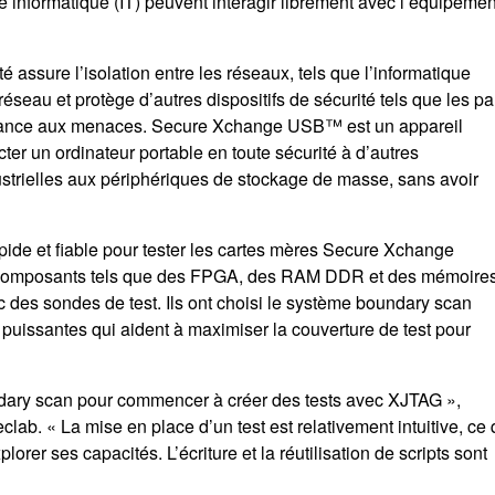
e informatique (IT) peuvent interagir librement avec l’équipemen
assure l’isolation entre les réseaux, tels que l’informatique
éseau et protège d’autres dispositifs de sécurité tels que les pa
ésistance aux menaces. Secure Xchange USB™ est un appareil
ter un ordinateur portable en toute sécurité à d’autres
trielles aux périphériques de stockage de masse, sans avoir
ide et fiable pour tester les cartes mères Secure Xchange
 composants tels que des FPGA, des RAM DDR et des mémoire
c des sondes de test. Ils ont choisi le système boundary scan
és puissantes qui aident à maximiser la couverture de test pour
dary scan pour commencer à créer des tests avec XJTAG »,
b. « La mise en place d’un test est relativement intuitive, ce 
rer ses capacités. L’écriture et la réutilisation de scripts sont