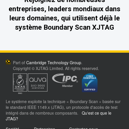
entreprises, leaders mondiaux dans
leurs domaines, qui utilisent déjà le
système Boundary Scan XJTAG
Part of
Cambridge Technology Group
.
Copyright © XJTAG Limited. All rights reserved.
Le système exploite la technique « Boundary Scan » basée sur
le standard IEEE 1149.x (JTAG), un protocole d'accès de test
intégré dans de nombreux composants.
Qu'est ce que le
JTAG?
Société
Partenaires
Contactez-nous