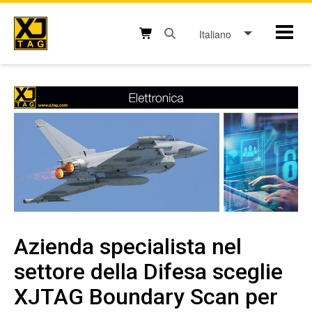
Skip
to
Italiano
Mobil
content
Open search box button
Shopping cart button
Azienda specialista nel
settore della Difesa sceglie
XJTAG Boundary Scan per