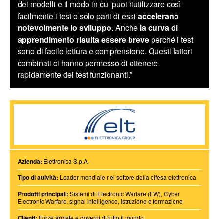
dei modelli e il modo in cui puoi riutilizzare così
facilmente i test o solo parti di essi
accelerano
notevolmente lo sviluppo
. Anche
la curva di
apprendimento risulta essere breve
perché i test
sono di facile lettura e comprensione. Questi fattori
combinati ci hanno permesso di ottenere
rapidamente dei test funzionanti.”
Azienda:
Elettronica S.p.A.
Tipo di attività:
Leader mondiale nel settore della difesa elettronica
Prodotti principali:
Sistemi di Electronic Warfare (EW), Cyber
Electronic Warfare, signal intelligence, istruzione e formazione
Clienti:
Forze armate e governi di tutto il mondo