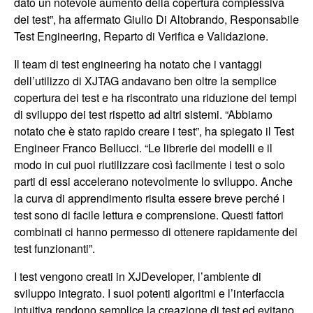
dato un notevole aumento della copertura complessiva
dei test”, ha affermato Giulio Di Altobrando, Responsabile
Test Engineering, Reparto di Verifica e Validazione.
Il team di test engineering ha notato che i vantaggi
dell’utilizzo di XJTAG andavano ben oltre la semplice
copertura dei test e ha riscontrato una riduzione dei tempi
di sviluppo dei test rispetto ad altri sistemi. “Abbiamo
notato che è stato rapido creare i test”, ha spiegato il Test
Engineer Franco Bellucci. “Le librerie dei modelli e il
modo in cui puoi riutilizzare così facilmente i test o solo
parti di essi accelerano notevolmente lo sviluppo. Anche
la curva di apprendimento risulta essere breve perché i
test sono di facile lettura e comprensione. Questi fattori
combinati ci hanno permesso di ottenere rapidamente dei
test funzionanti”.
I test vengono creati in XJDeveloper, l’ambiente di
sviluppo integrato. I suoi potenti algoritmi e l’interfaccia
intuitiva rendono semplice la creazione di test ed evitano