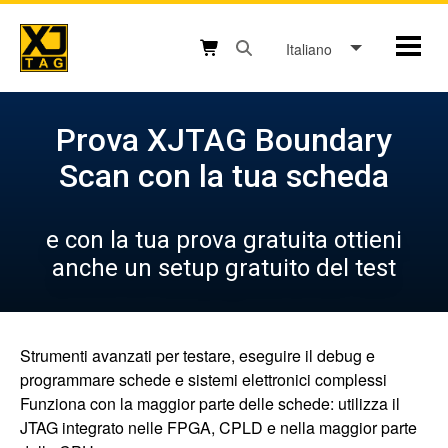
Skip
to
Italiano
Mobil
content
Open search box button
Shopping cart button
Prova XJTAG Boundary
Scan con la tua scheda
e con la tua prova gratuita ottieni
anche un setup gratuito del test
Strumenti avanzati per testare, eseguire il debug e
programmare schede e sistemi elettronici complessi
Funziona con la maggior parte delle schede: utilizza il
JTAG integrato nelle FPGA, CPLD e nella maggior parte