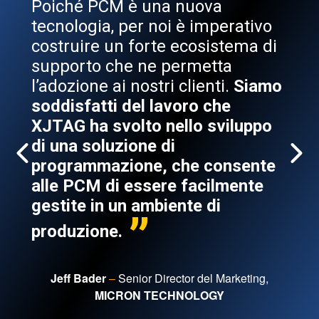
PCM è una nuova
utile, sopratt
ia, per noi è imperativo
testare delle
e un forte ecosistema di
prototipo.
o che ne permetta
e ai nostri clienti.
Siamo
Mario Gallo
–
En
tti del lavoro che
 svolto nello sviluppo
oluzione di
Read the full case stud
mazione, che consente
View all 100+ case stu
 di essere facilmente
in un ambiente di
one.
er
–
Senior Director del Marketing,
MICRON TECHNOLOGY