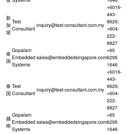
+6016-
443-
新
Test
9629
,
加
inquiry@test-consultant.com.my
Consultant
+604-
坡
222-
8827
Gopalam
+65
泰
Embedded
sales@embeddedsingapore.com
6295
国
Systems
1646
+6016-
443-
泰
Test
9629
,
inquiry@test-consultant.com.my
国
Consultant
+604-
222-
8827
Gopalam
+65
越
Embedded
sales@embeddedsingapore.com
6295
南
Systems
1646