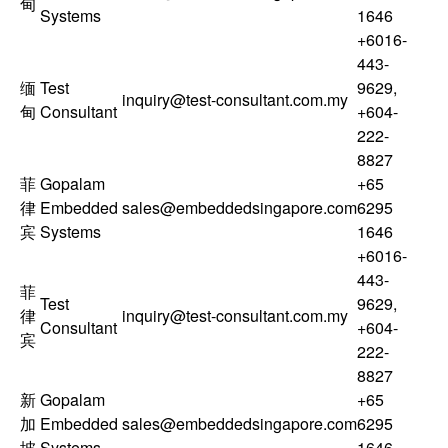
甸
Systems
1646
+6016-
443-
缅
Test
9629
,
inquiry@test-consultant.com.my
甸
Consultant
+604-
222-
8827
菲
Gopalam
+65
律
Embedded
sales@embeddedsingapore.com
6295
宾
Systems
1646
+6016-
443-
菲
Test
9629
,
律
inquiry@test-consultant.com.my
Consultant
+604-
宾
222-
8827
新
Gopalam
+65
加
Embedded
sales@embeddedsingapore.com
6295
坡
Systems
1646