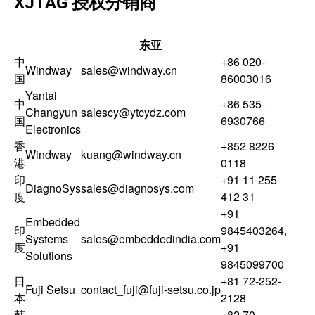
XJTAG 授权分销商
东亚
中
+86 020-
Windway
sales@windway.cn
国
86003016
Yantai
中
+86 535-
Changyun
salescy@ytcydz.com
国
6930766
Electronics
香
+852 8226
Windway
kuang@windway.cn
港
0118
印
+91 11 255
DiagnoSys
sales@diagnosys.com
度
412 31
+91
Embedded
印
9845403264
,
Systems
sales@embeddedindia.com
度
+91
Solutions
9845099700
日
+81 72-252-
Fuji Setsu
contact_fuji@fuji-setsu.co.jp
本
2128
韩
+82 70-