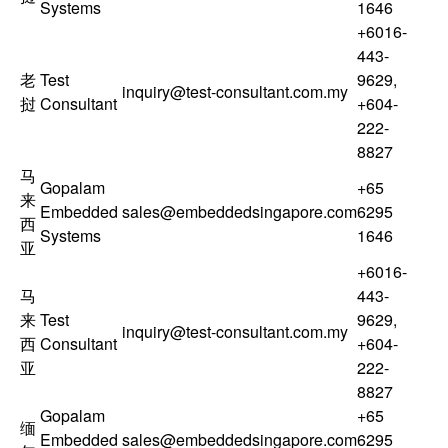
Systems
1646
+6016-
443-
老
Test
9629
,
inquiry@test-consultant.com.my
挝
Consultant
+604-
222-
8827
马
Gopalam
+65
来
Embedded
sales@embeddedsingapore.com
6295
西
Systems
1646
亚
+6016-
马
443-
来
Test
9629
,
inquiry@test-consultant.com.my
西
Consultant
+604-
亚
222-
8827
Gopalam
+65
缅
Embedded
sales@embeddedsingapore.com
6295