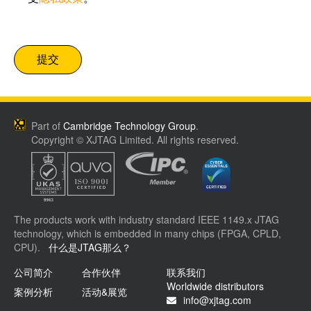
Part of
Cambridge Technology Group
.
Copyright © XJTAG Limited. All rights reserved.
The products work with industry standard IEEE 1149.x JTAG
technology, which is embedded in many chips (FPGA, CPLD,
CPU).
什么是JTAG那么？
公司简介
合作伙伴
联系我们
Worldwide distributors
案例分析
活动&展览
info@xjtag.com