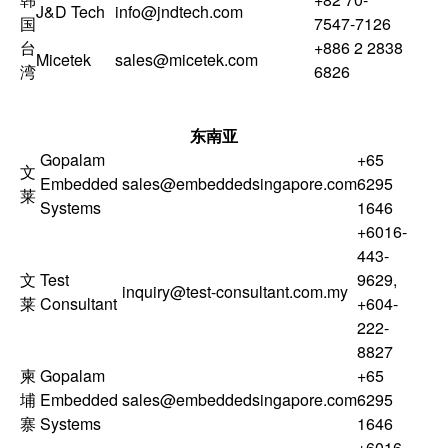
J&D Tech
info@jndtech.com
国
7547-7126
台
+886 2 2838
Micetek
sales@micetek.com
湾
6826
东南亚
Gopalam
+65
文
Embedded
sales@embeddedsingapore.com
6295
莱
Systems
1646
+6016-
443-
文
Test
9629
,
inquiry@test-consultant.com.my
莱
Consultant
+604-
222-
8827
柬
Gopalam
+65
埔
Embedded
sales@embeddedsingapore.com
6295
寨
Systems
1646
+6016-