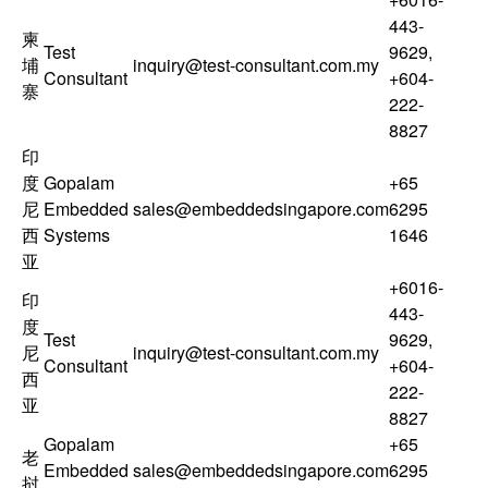
443-
柬
Test
9629
,
埔
inquiry@test-consultant.com.my
Consultant
+604-
寨
222-
8827
印
度
Gopalam
+65
尼
Embedded
sales@embeddedsingapore.com
6295
西
Systems
1646
亚
+6016-
印
443-
度
Test
9629
,
尼
inquiry@test-consultant.com.my
Consultant
+604-
西
222-
亚
8827
Gopalam
+65
老
Embedded
sales@embeddedsingapore.com
6295
挝