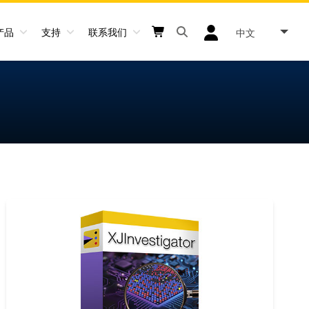
产品
支持
联系我们
中文
Open search box button
Shopping cart button
User log in icon