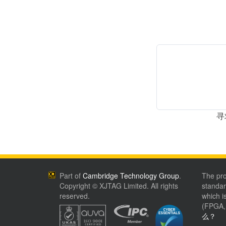
寻
Part of
Cambridge Technology Group
.
The pro
Copyright © XJTAG Limited. All rights
standar
reserved.
which 
(FPGA
么？