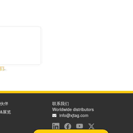
们
.
伙伴
联系我们
Worldwide distributors
&展览
info@xjtag.com
Visit our LinkedIn page
Visit our Facebook page
Visit our YouTube page
Visit our X page