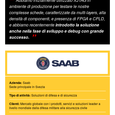
Abbiamo inizialmente utilizzato XJTAG in
ambiente di produzione per testare le nostre
complesse schede, caratterizzate da multi-layers, alta
densità di componenti, e presenza di FPGA e CPLD,
e abbiamo recentemente
introdotto la soluzione
anche nella fase di sviluppo e debug con grande
successo.
Azienda:
Saab
Sede principale in Svezia
Tipo di attività:
Soluzioni di difesa e di sicurezza
Clienti:
Mercato globale con i prodotti, servizi e soluzioni leader a
livello mondiale dalla difesa militare alla sicurezza civile