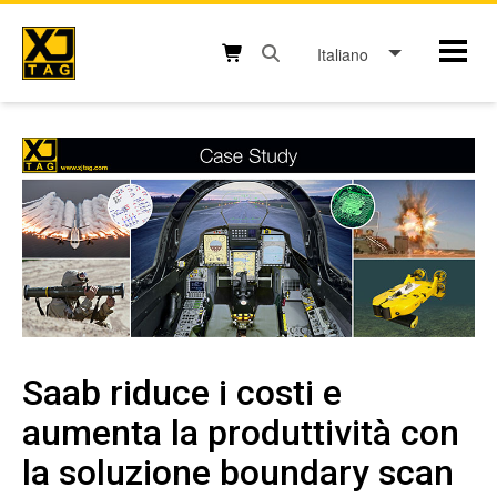
Skip
to
Italiano
Mobil
content
Open search box button
Shopping cart button
Saab riduce i costi e
aumenta la produttività con
la soluzione boundary scan