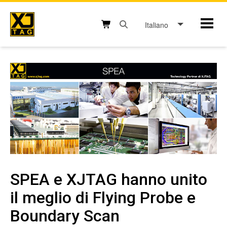
Skip
to
Italiano
Mobil
content
Open search box button
Shopping cart button
SPEA e XJTAG hanno unito
il meglio di Flying Probe e
Boundary Scan