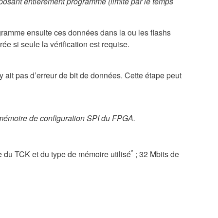
mposant entièrement programmé (limité par le temps
ramme ensuite ces données dans la ou les flashs
e si seule la vérification est requise.
 n’y ait pas d’erreur de bit de données. Cette étape peut
mémoire de configuration SPI du FPGA.
*
e du TCK et du type de mémoire utilisé
; 32 Mbits de