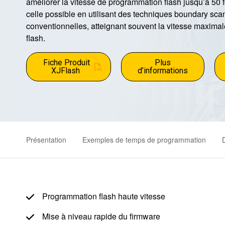
améliorer la vitesse de programmation flash jusqu’à 50 
celle possible en utilisant des techniques boundary sca
conventionnelles, atteignant souvent la vitesse maxima
flash.
Fiche Produit
Plus
XJFlash
d’informations
Présentation
Exemples de temps de programmation
Programmation flash haute vitesse
Mise à niveau rapide du firmware