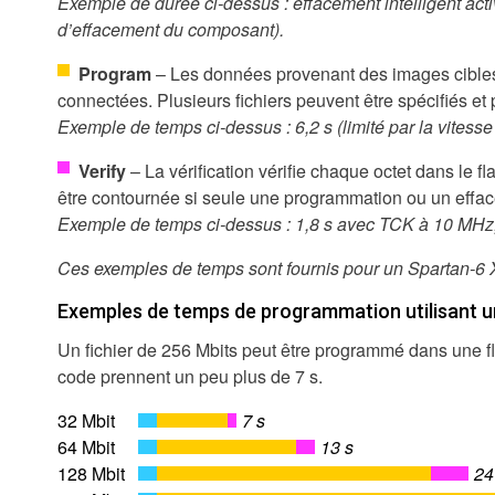
Exemple de durée ci-dessus : effacement intelligent ac
d’effacement du composant).
Program
– Les données provenant des images cibles
connectées. Plusieurs fichiers peuvent être spécifiés et 
Exemple de temps ci-dessus : 6,2 s (limité par la vites
Verify
– La vérification vérifie chaque octet dans le fla
être contournée si seule une programmation ou un effac
Exemple de temps ci-dessus : 1,8 s avec TCK à 10 MHz,
Ces exemples de temps sont fournis pour un Spartan-6
Exemples de temps de programmation utilisant un
Un fichier de 256 Mbits peut être programmé dans une fl
code prennent un peu plus de 7 s.
32 Mbit
7 s
64 Mbit
13 s
128 Mbit
24