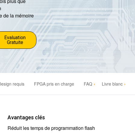
fois plus que
n
le de la mémoire
Evaluation
Gratuite
Design requis
FPGA pris en charge
FAQ
Livre blanc
Avantages clés
Réduit les temps de programmation flash