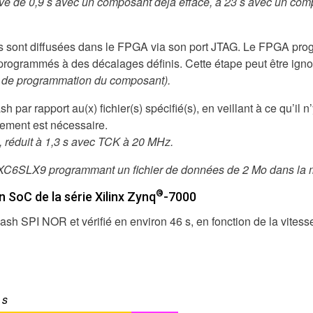
tivé de 0,9 s avec un composant déjà effacé, à 23 s avec un co
 sont diffusées dans le FPGA via son port JTAG. Le FPGA prog
programmés à des décalages définis. Cette étape peut être ignoré
se de programmation du composant).
sh par rapport au(x) fichier(s) spécifié(s), en veillant à ce qu’il
ement est nécessaire.
 réduit à 1,3 s avec TCK à 20 MHz.
 XC6SLX9 programmant un fichier de données de 2 Mo dans la 
®
 SoC de la série Xilinx Zynq
-7000
ash SPI NOR et vérifié en environ 46 s, en fonction de la vitess
 s