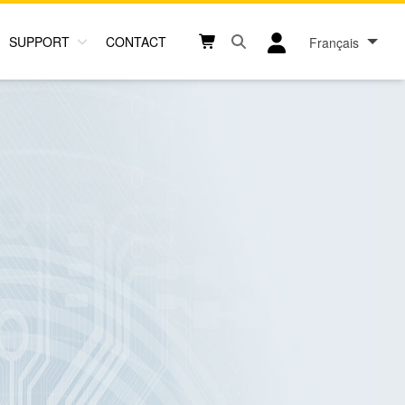
SUPPORT
CONTACT
Français
Open search box button
Shopping cart button
User log in icon