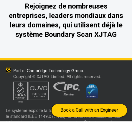
Rejoignez de nombreuses
entreprises, leaders mondiaux dans
leurs domaines, qui utilisent déjà le
système Boundary Scan XJTAG
Part of
Cambridge Technology Group
.
Copyright © XJTAG Limited. All rights reserved.
Le système exploite la technique « Boundary Scan » basée sur
Book a Call with an Engineer
le standard IEEE 1149.x (JTAG), un protocole d'accès de test
intégré dans de nombreux composants.
Qu'est ce que le
JTAG?