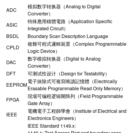
模拟数字转换器（Analog to Digital
ADC
Converter）
特殊應用積體電路（Application Specific
ASIC
Integrated Circuit）
BSDL
Boundary Scan Description Language
複雜可程式邏輯裝置（Complex Programmable
CPLD
Logic Device）
数字模拟转换器（Digital to Analog
DAC
Converter）
DFT
可测试性设计（Design for Testability）
電子抹除式可複寫唯讀記憶體（Electrically
EEPROM
Erasable Programmable Read Only Memory）
現場可编程逻辑閘阵列（Field Programmable
FPGA
Gate Array）
電機電子工程師學會（Institute of Electrical and
IEEE
Electronics Engineers）
IEEE Standard 1149.x:
1149.1: Test Access Port and boundary scan