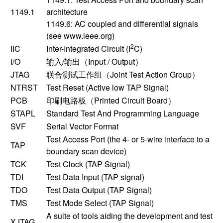
1149.1
architecture
1149.6: AC coupled and differential signals
(see
www.ieee.org
)
2
IIC
Inter-Integrated Circuit (I
C)
I/O
输入/输出（Input / Output）
JTAG
联合测试工作组（Joint Test Action Group）
NTRST
Test Reset (Active low TAP Signal)
PCB
印刷电路板（Printed Circuit Board）
STAPL
Standard Test And Programming Language
SVF
Serial Vector Format
Test Access Port (the 4- or 5-wire interface to a
TAP
boundary scan device)
TCK
Test Clock (TAP Signal)
TDI
Test Data Input (TAP signal)
TDO
Test Data Output (TAP Signal)
TMS
Test Mode Select (TAP Signal)
A suite of tools aiding the development and test
XJTAG