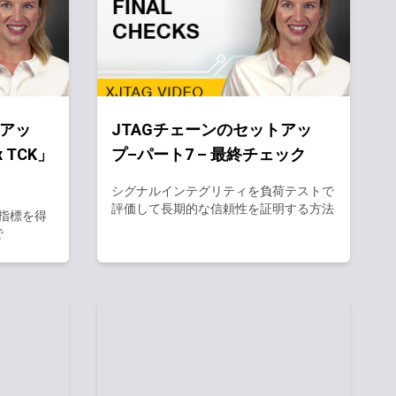
トアッ
JTAGチェーンのセットアッ
 TCK」
プ–パート7 – 最終チェック
シグナルインテグリティを負荷テストで
評価して長期的な信頼性を証明する方法
の指標を得
で