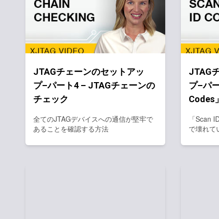
JTAGチェーンのセットアッ
JTA
プ–パート4 – JTAGチェーンの
プ–パート
チェック
Codes
全てのJTAGデバイスへの通信が堅牢で
「Scan 
あることを確認する方法
で壊れて