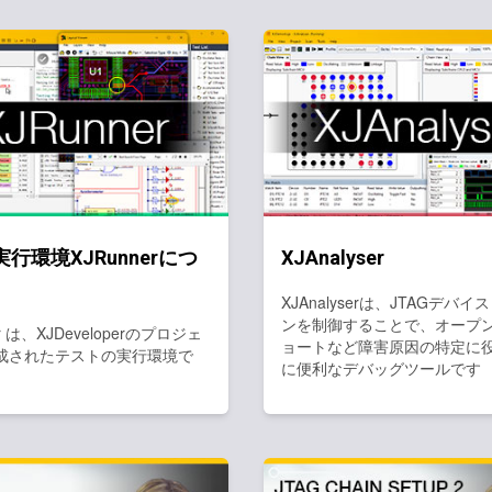
行環境XJRunnerにつ
XJAnalyser
XJAnalyserは、JTAGデバ
ンを制御することで、オープ
er は、XJDeveloperのプロジェ
ョートなど障害原因の特定に
成されたテストの実行環境で
に便利なデバッグツールです