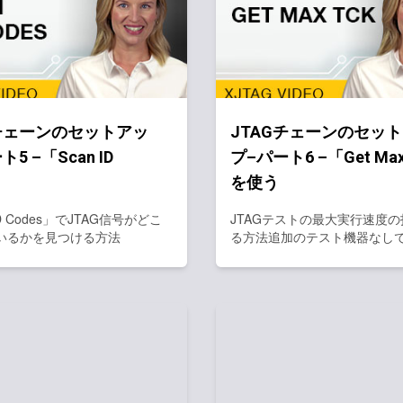
Gチェーンのセットアッ
JTAGチェーンのセッ
5 –「Scan ID
プ–パート6 –「Get Max
」
を使う
ID Codes」でJTAG信号がどこ
JTAGテストの最大実行速度
いるかを見つける方法
る方法追加のテスト機器なし