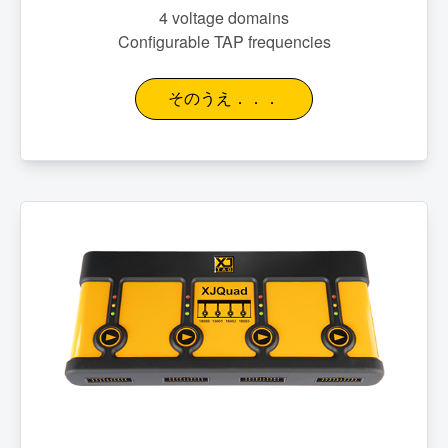
4 voltage domains
Configurable TAP frequencies
そのうえ．．．