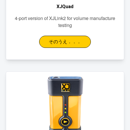
XJQuad
4-port version of XJLink2 for volume manufacture
testing
そのうえ．．．