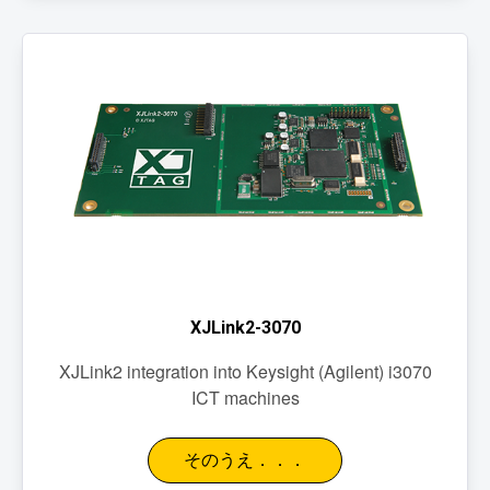
XJLink2-3070
XJLink2 integration into Keysight (Agilent) i3070
ICT machines
そのうえ．．．