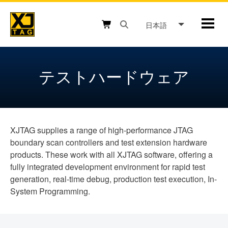
Skip
to
日本語
Mobil
content
Open search box button
Shopping cart button
テストハードウェア
XJTAG supplies a range of high-performance JTAG
boundary scan controllers and test extension hardware
products. These work with all XJTAG software, offering a
fully integrated development environment for rapid test
generation, real-time debug, production test execution, In-
System Programming.