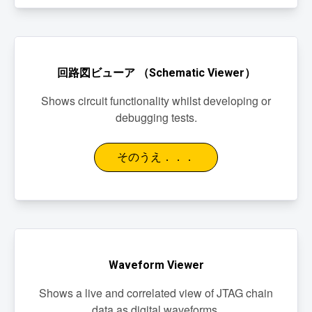
回路図ビューア （Schematic Viewer）
Shows circuit functionality whilst developing or
debugging tests.
そのうえ．．．
Waveform Viewer
Shows a live and correlated view of JTAG chain
data as digital waveforms.