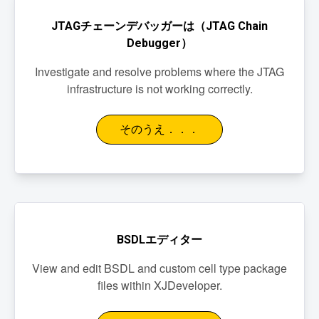
JTAGチェーンデバッガーは（JTAG Chain
Debugger）
Investigate and resolve problems where the JTAG
infrastructure is not working correctly.
そのうえ．．．
BSDLエディター
View and edit BSDL and custom cell type package
files within XJDeveloper.