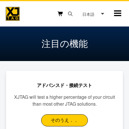
Skip
to
日本語
Mobil
content
Open search box button
Shopping cart button
注目の機能
アドバンスド・接続テスト
XJTAG will test a higher percentage of your circuit
than most other JTAG solutions.
そのうえ．．