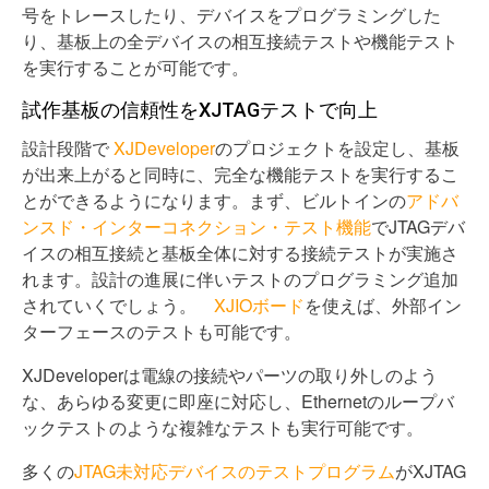
号をトレースしたり、デバイスをプログラミングした
り、基板上の全デバイスの相互接続テストや機能テスト
を実行することが可能です。
試作基板の信頼性をXJTAGテストで向上
設計段階で
XJDeveloper
のプロジェクトを設定し、基板
が出来上がると同時に、完全な機能テストを実行するこ
とができるようになります。まず、ビルトインの
アドバ
ンスド・インターコネクション・テスト機能
でJTAGデバ
イスの相互接続と基板全体に対する接続テストが実施さ
れます。設計の進展に伴いテストのプログラミング追加
されていくでしょう。
XJIOボード
を使えば、外部イン
ターフェースのテストも可能です。
XJDeveloperは電線の接続やパーツの取り外しのよう
な、あらゆる変更に即座に対応し、Ethernetのループバ
ックテストのような複雑なテストも実行可能です。
多くの
JTAG未対応デバイスのテストプログラム
がXJTAG