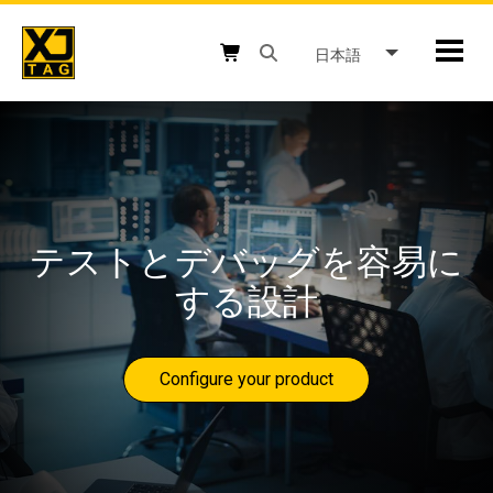
Skip
to
日本語
Mobil
content
Open search box button
Shopping cart button
テストとデバッグを容易に
する設計
Configure your product