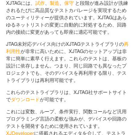
XJTAGには、
試作
、
製造
、
保守
と段階が進み設計が洗練
されるたびに高品質なテストカバレージを実現するため
のユーティリティーが提供されています。XJTAGはあら
ゆるネットリストの変更に自動的に対処するため、回路
内の接続に変更があっても即座に適応可能です。
JTAG未対応デバイス向けのXJTAGテストライブラリの
再
利用性
が非常に高いために、XJTAGのセットアップは非
常に簡単に素早く行えます。これらのテストは、基板の
設計に依存しません。つまり、同じ回路でも異なったプ
ロジェクトでも、そのデバイスを再利用する限り、テス
トライブラリは再利用可能です。
これらのテストライブラリは、XJTAG社サポートサイト
で
ダウンロード
が可能です。
これには変数、ループ、条件実行、関数コールなど汎用
プログラミング言語の柔軟な強みが、デバイスや回路の
テストを開発するために使用されています。
XJDeveloper
に搭載されるエディタを介して、テストラ